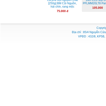
Cà phê bột nguyên chất
Đèn LED tuýt 
[250g] BM Cội Nguồn,
PFLMM20LT8 Par
hái chín, rang mộc
105.000
75.000 đ
Copyri
Địa chỉ : 85/4 Nguyễn Cửu
VPĐD : 432/8, KP5B, 