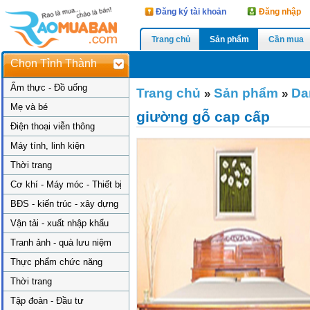
Đăng ký tài khoản
Đăng nhập
Trang chủ
Sản phẩm
Cần mua
Chọn Tỉnh Thành
Ẩm thực - Đồ uống
Trang chủ
Sản phẩm
Da
»
»
Mẹ và bé
giường gỗ cap cấp
Điện thoại viễn thông
Máy tính, linh kiện
Thời trang
Cơ khí - Máy móc - Thiết bị
BĐS - kiến trúc - xây dựng
Vận tải - xuất nhập khẩu
Tranh ảnh - quà lưu niệm
Thực phẩm chức năng
Thời trang
Tập đoàn - Đầu tư