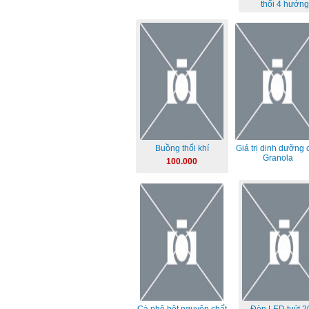
thổi 4 hướng
Buồng thổi khí
Giá trị dinh dưỡng 
Granola
100.000