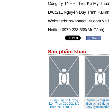
Công Ty TNHH Thiết Kế-Mỹ Thu
Đ/C:21L Nguyễn Duy Trinh,P.Bì
Website:http://nhagoviet.com.vn 
Hotline:0979.228.339(Mr.Cảnh)
Sản phẩm khác
Cung Cấp Số Lượng
Model – công su
Lớn Than Cốc Dầu Mỏ
diện tích sử dụn
Theo Yêu Cầu ( CPC)
Máy lạnh âm trầ