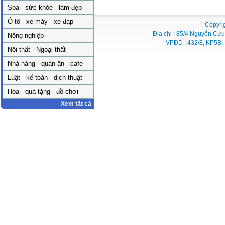
Spa - sức khỏe - làm đẹp
Ô tô - xe máy - xe đạp
Copyri
Địa chỉ : 85/4 Nguyễn Cửu
Nông nghiệp
VPĐD : 432/8, KP5B, 
Nội thất - Ngoại thất
Nhà hàng - quán ăn - cafe
Luật - kế toán - dịch thuật
Hoa - quà tặng - đồ chơi
Xem tất cả