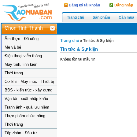
Đăng ký tài khoản
Đăng nhập
Trang chủ
Sản phẩm
Cần mua
Chọn Tỉnh Thành
Ẩm thực - Đồ uống
Trang chủ
»
Tin tức & Sự kiện
Mẹ và bé
Tin tức & Sự kiện
Điện thoại viễn thông
Không tồn tại mẫu tin
Máy tính, linh kiện
Thời trang
Cơ khí - Máy móc - Thiết bị
BĐS - kiến trúc - xây dựng
Vận tải - xuất nhập khẩu
Tranh ảnh - quà lưu niệm
Thực phẩm chức năng
Thời trang
Tập đoàn - Đầu tư