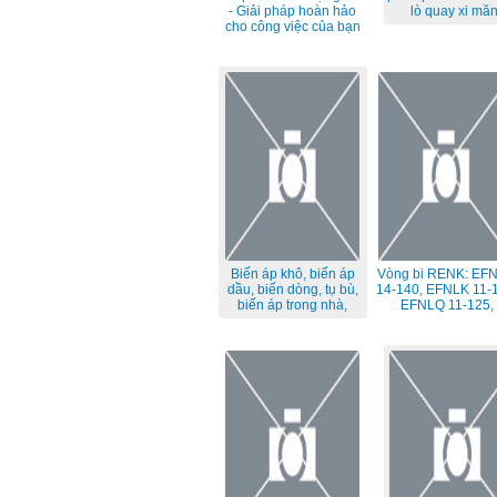
- Giải pháp hoàn hảo
lò quay xi mă
cho công việc của bạn
Biến áp khô, biến áp
Vòng bi RENK: EF
dầu, biến dòng, tụ bù,
14-140, EFNLK 11-1
biến áp trong nhà,
EFNLQ 11-125,