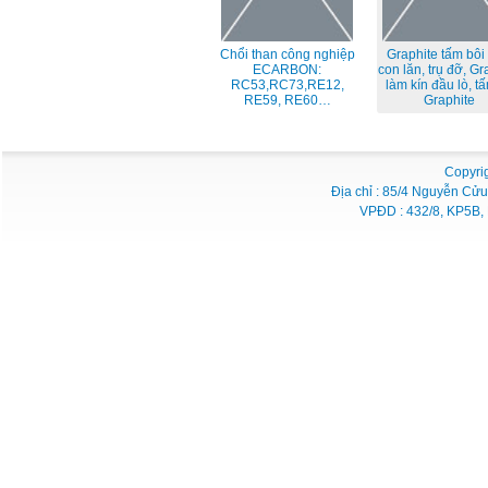
Chổi than công nghiệp
Graphite tấm bôi
ECARBON:
con lăn, trụ đỡ, Gr
RC53,RC73,RE12,
làm kín đầu lò, tấ
RE59, RE60…
Graphite
Copyri
Địa chỉ : 85/4 Nguyễn Cửu
VPĐD : 432/8, KP5B, 