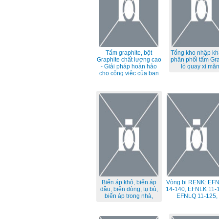
Tấm graphite, bột
Tổng kho nhập kh
Graphite chất lượng cao
phân phối tấm Gra
- Giải pháp hoàn hảo
lò quay xi mă
cho công việc của bạn
Biến áp khô, biến áp
Vòng bi RENK: EF
dầu, biến dòng, tụ bù,
14-140, EFNLK 11-1
biến áp trong nhà,
EFNLQ 11-125,