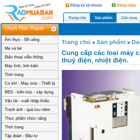
Đăng ký tài khoản
Đăng nhập
Trang chủ
Sản phẩm
Cần mua
Chọn Tỉnh Thành
Ẩm thực - Đồ uống
Trang chủ
Sản phẩm
Da
»
»
Mẹ và bé
Cung cấp các loại máy c
Điện thoại viễn thông
thuỷ điện, nhiệt điện.
Máy tính, linh kiện
Thời trang
Cơ khí - Máy móc - Thiết bị
BĐS - kiến trúc - xây dựng
Vận tải - xuất nhập khẩu
Tranh ảnh - quà lưu niệm
Thực phẩm chức năng
Thời trang
Tập đoàn - Đầu tư