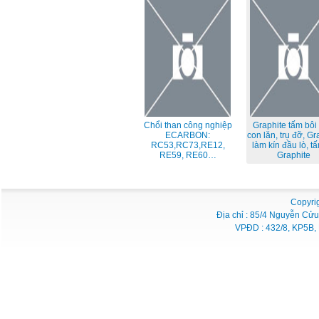
Chổi than công nghiệp
Graphite tấm bôi
ECARBON:
con lăn, trụ đỡ, Gr
RC53,RC73,RE12,
làm kín đầu lò, tấ
RE59, RE60…
Graphite
Copyri
Địa chỉ : 85/4 Nguyễn Cửu
VPĐD : 432/8, KP5B, 